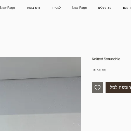
ר קשר
קצת עלינו
New Page
לקנייה
חדש באתר
New Page
Knitted Scrunchie
מחיר
וספה לסל