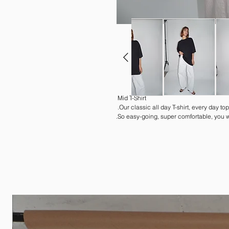
Mid T-Shirt
Our classic all day T-shirt, every day top
So easy-going, super comfortable, you won