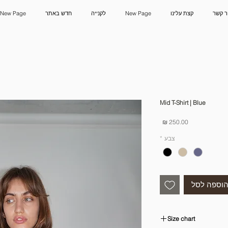
ר קשר
קצת עלינו
New Page
לקנייה
חדש באתר
New Page
Mid T-Shirt | Blue
מחיר
צבע
*
וספה לסל
Size chart