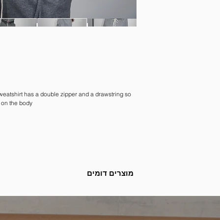
weatshirt has a double zipper and a drawstring so
 on the body.
מוצרים דומים