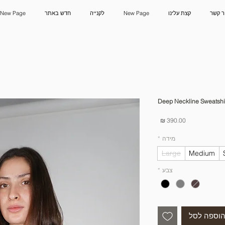
ר קשר
קצת עלינו
New Page
לקנייה
חדש באתר
New Page
Deep Neckline Sweatshir
מחיר
מידה
*
Large
Medium
צבע
*
וספה לסל