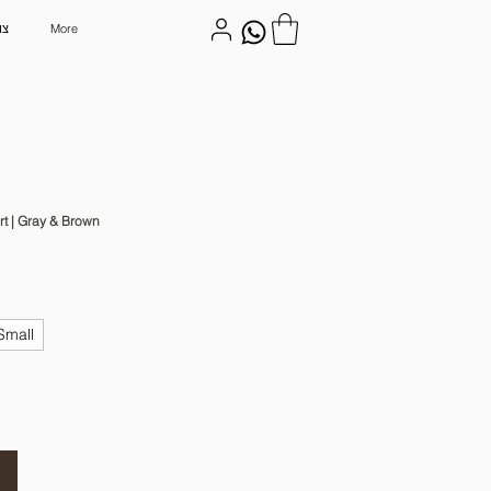
More
צו
t | Gray & Brown
Small
ה